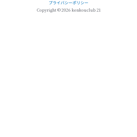
プライバシーポリシー
b
a
u
o
g
b
Copyright © 2026 kenkouclub 21
o
r
e
k
a
m