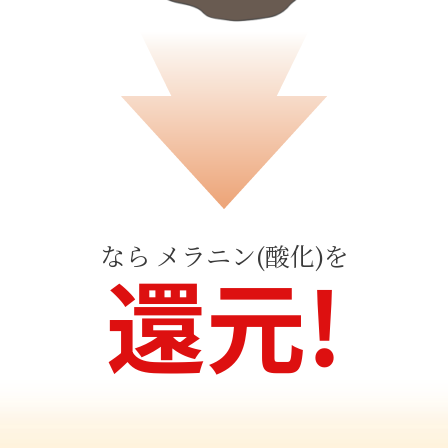
なら メラニン(酸化)を
還元!