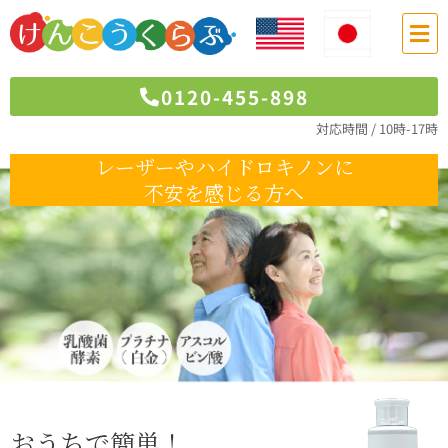
メ
ニ
ュ
ー
0120-455-898
対応時間 / 10時-17時
レーザーやハイドロキノンに
不安を感じる方へ
おうちで簡単！