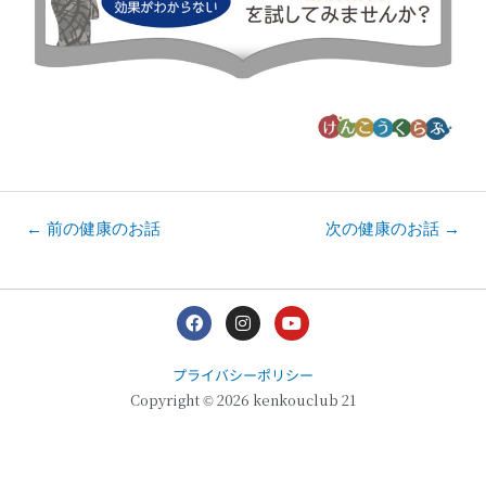
←
前の健康のお話
次の健康のお話
→
F
I
Y
a
n
o
c
s
u
e
t
t
プライバシーポリシー
b
a
u
o
g
b
Copyright © 2026 kenkouclub 21
o
r
e
k
a
m