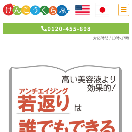
メ
ニ
ュ
ー
0120-455-898
対応時間 / 10時-17時
Post
navigation